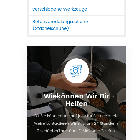
verschiedene Werkzeuge
Betonveredelungsschuhe
(Stachelschuhe)
Wiekönnen Wir Dir
Helfen
Du Sie können uns auf jede für Sie geeignete
Weise kontaktieren Wir sind um 24 Stunden /
7 verfügbarTage über E-Mail oder Telefon.