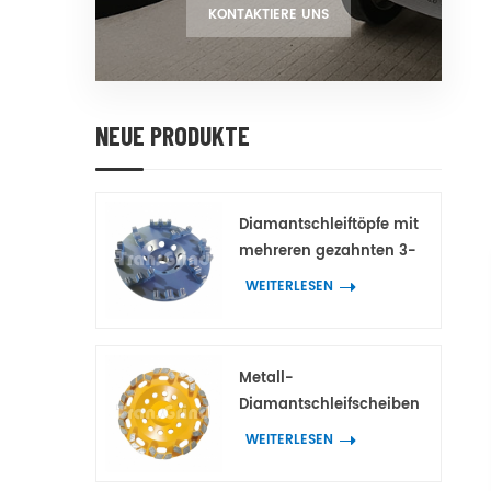
KONTAKTIERE UNS
NEUE PRODUKTE
Diamantschleiftöpfe mit
mehreren gezahnten 3-
Spitzen-Doppelzahn-
WEITERLESEN
Diamantsegmenten für
Beton und Terrazzo
Metall-
Diamantschleifscheiben
mit bogenförmigen
WEITERLESEN
Block-
Diamantsegmenten für