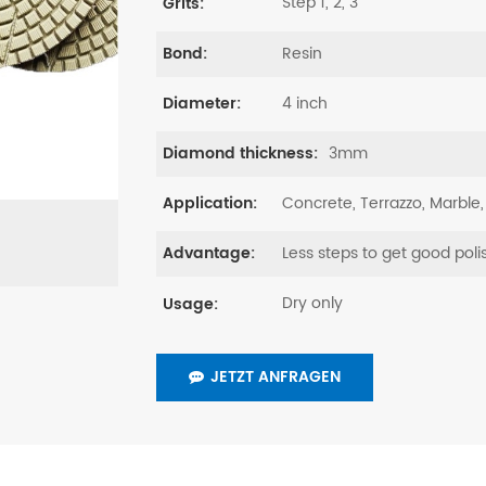
Step 1, 2, 3
Grits:
Resin
Bond:
4 inch
Diameter:
3mm
Diamond thickness:
Concrete, Terrazzo, Marble,
Application:
Less steps to get good poli
Advantage:
Dry only
Usage:
JETZT ANFRAGEN