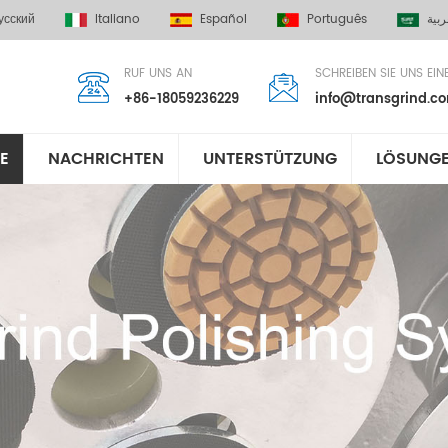
усский
Italiano
Español
Português
ربية
RUF UNS AN
SCHREIBEN SIE UNS EIN
+86-18059236229
info@transgrind.c
E
NACHRICHTEN
UNTERSTÜTZUNG
LÖSUNG