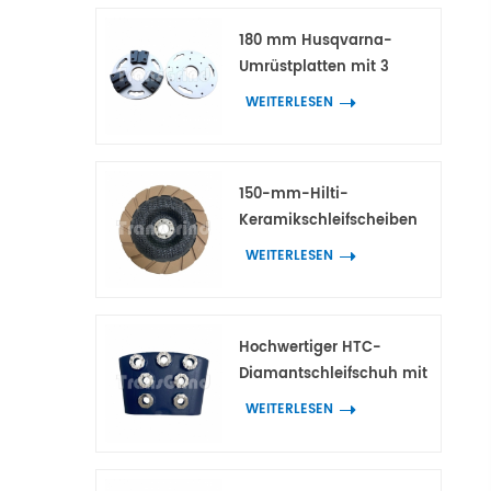
Beton und Terrazzo
180 mm Husqvarna-
Umrüstplatten mit 3
Adaptern für HTC- und
WEITERLESEN
Scanmaskin-
Diamantwerkzeuge
150-mm-Hilti-
Keramikschleifscheiben
für die
WEITERLESEN
Kantenbearbeitung von
Beton und Terrazzo
Hochwertiger HTC-
Diamantschleifschuh mit
7 Blumenringsegmenten
WEITERLESEN