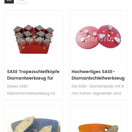
SASE Trapezschleifköpfe
Hochwertiges SASE-
Diamantwerkzeug für
Diamantschleifwerkzeug
Betonböden mit 12
mit 3
Dieses SASE-
Die SASE- Diamantpads mit 8
rautenförmigen
Diamantsegmenten für
Diamantschleifwerkzeug für
mm hohen Segmenten sind
Segmenten
SASE-Maschine
Metall ist mit 12
hochwertige und langlebige
rautenförmigen Segmenten
Werkzeuge für die
ausgestattet, die für maximale
Oberflächenvorbereitung und
Schleifleistung strategisch
Schleifanwendungen. SASE-
positioniert sind. Das SASE-
Schleifscheiben wurden