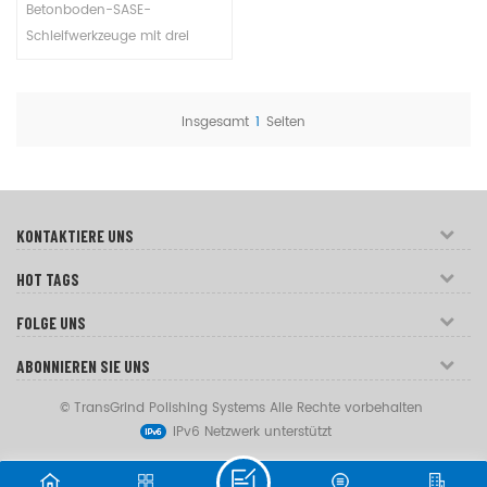
Metallschleifwerkzeuge
Betonboden-SASE-
mit drei runden
Schleifwerkzeuge mit drei
Segmenten
runden Segmenten werden
sowohl für Nass- als auch für
Trockenschleifanwendungen
Insgesamt
1
Seiten
von Beton verwendet. Diese
Schleifköpfe für SASE-
Maschinen sind auf
außergewöhnliche Leistung
KONTAKTIERE UNS
und Haltbarkeit ausgelegt.
HOT TAGS
FOLGE UNS
ABONNIEREN SIE UNS
© TransGrind Polishing Systems Alle Rechte vorbehalten
IPv6 Netzwerk unterstützt