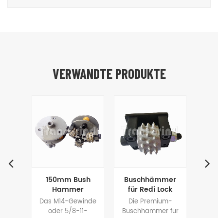
VERWANDTE PRODUKTE
mer
150mm Bush
Buschhämmer
Bu
te
Hammer
für Redi Lock
für
hinen
Doppelplatte für
Grinder
Das M14-Gewinde
Die Premium-
Die
Handschleifer
nhammer
oder 5/8-11-
Buschhämmer für
Bu