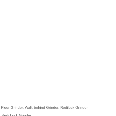
n;
Floor Grinder, Walk-behind Grinder, Redilock Grinder,
 Redi Lock Grinder