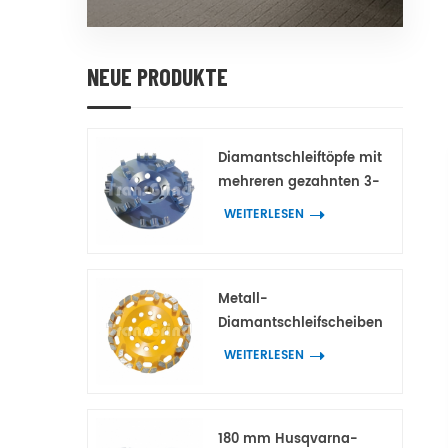
NEUE PRODUKTE
Diamantschleiftöpfe mit
mehreren gezahnten 3-
Spitzen-Doppelzahn-
WEITERLESEN
Diamantsegmenten für
Beton und Terrazzo
Metall-
Diamantschleifscheiben
mit bogenförmigen
WEITERLESEN
Block-
Diamantsegmenten für
Beton und Terrazzo
180 mm Husqvarna-