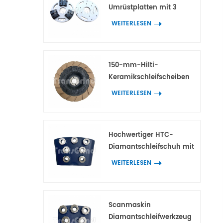
Umrüstplatten mit 3
Adaptern für HTC- und
WEITERLESEN
Scanmaskin-
Diamantwerkzeuge
150-mm-Hilti-
Keramikschleifscheiben
für die
WEITERLESEN
Kantenbearbeitung von
Beton und Terrazzo
Hochwertiger HTC-
Diamantschleifschuh mit
7 Blumenringsegmenten
WEITERLESEN
Scanmaskin
Diamantschleifwerkzeug