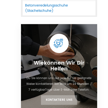
Betonveredelungsschuhe
(Stachelschuhe)
Wiekönnen Wir Dir
Helfen
Du Sie können uns auf jede für Sie geeignete
Weise kontaktieren Wir sind um 24 Stunden /
7 verfügbarTage über E-Mail oder Telefon.
KONTAKTIERE UNS