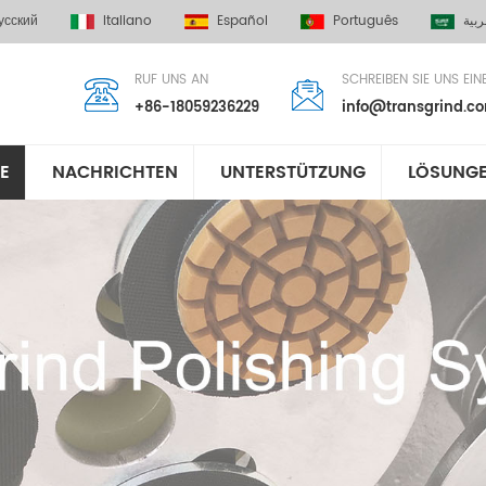
усский
Italiano
Español
Português
ربية
RUF UNS AN
SCHREIBEN SIE UNS EIN
+86-18059236229
info@transgrind.c
E
NACHRICHTEN
UNTERSTÜTZUNG
LÖSUNG