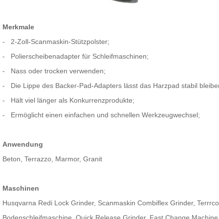
Merkmale
-
2-Zoll-Scanmaskin-Stützpolster;
-
Polierscheibenadapter für Schleifmaschinen;
-
Nass oder trocken verwenden;
-
Die Lippe des Backer-Pad-Adapters lässt das Harzpad stabil bleibe
-
Hält viel länger als Konkurrenzprodukte;
-
Ermöglicht einen einfachen und schnellen Werkzeugwechsel;
Anwendung
Beton, Terrazzo, Marmor, Granit
Maschinen
Husqvarna Redi Lock Grinder, Scanmaskin Combiflex Grinder, Terrrco 
Bodenschleifmaschine, Quick Release Grinder, Fast Change Machine,