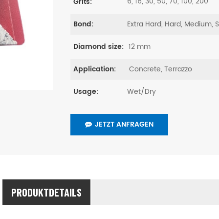
6, 16, 30, 50, 70, 100, 200
Grits:
Extra Hard, Hard, Medium, 
Bond:
12 mm
Diamond size:
Concrete, Terrazzo
Application:
Wet/Dry
Usage:
JETZT ANFRAGEN
PRODUKTDETAILS