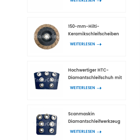
WEITERLESEN
Scanmaskin-
Diamantwerkzeuge
150-mm-Hilti-
Keramikschleifscheiben
für die
WEITERLESEN
Kantenbearbeitung von
Beton und Terrazzo
Hochwertiger HTC-
Diamantschleifschuh mit
7 Blumenringsegmenten
WEITERLESEN
Scanmaskin
Diamantschleifwerkzeug
mit 7 blütenförmigen
WEITERLESEN
Segmenten für Beton und