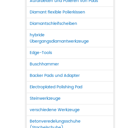
Aufarbeiten und Polieren von Pads
Diamant flexible Polierkissen
Diamantschleifscheiben
hybride
Übergangsdiamantwerkzeuge
Edge-Tools
Buschhammer
Backer Pads und Adapter
Electroplated Polishing Pad
Steinwerkzeuge
verschiedene Werkzeuge
Betonveredelungsschuhe
(Stachelschuhe)