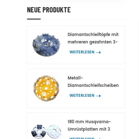
NEUE PRODUKTE
Diamantschleiftöpfe mit
mehreren gezahnten 3-
Spitzen-Doppelzahn-
WEITERLESEN
Diamantsegmenten für
Beton und Terrazzo
Metall-
Diamantschleifscheiben
mit bogenförmigen
WEITERLESEN
Block-
Diamantsegmenten für
Beton und Terrazzo
180 mm Husqvarna-
Umrüstplatten mit 3
Adaptern für HTC- und