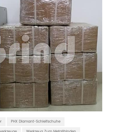
r
PHX Diamant-Schleifschuhe
werkzeuge
Werkzeug Zum Metallbinden