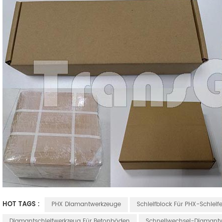
HOT TAGS :
PHX Diamantwerkzeuge
Schleifblock Für PHX-Schleife
Diamantschleifwerkzeug Für Betonböden
Schnellwechsel-Diamant