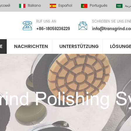
усский
Italiano
Español
Português
ربية
RUF UNS AN
SCHREIBEN SIE UNS EIN
+86-18059236229
info@transgrind.c
E
NACHRICHTEN
UNTERSTÜTZUNG
LÖSUNG