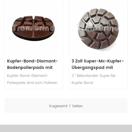
Kupfer-Bond-Diamant-
3 Zoll Super-Mc-Kupfer-
Bodenpolierpads mit
Übergangspad mit
Klettverschluss für Beton
Klettverschluss
Kupfer-Bond-Diamant-
3 ” Betonboden Super Mc
Terrazzo
Polierpads sind zum Polieren
Kupfer Bond
von Beton Terrazzo
Übergangsschleifpads sind
vorgesehenund Glätten von
zum Polieren von Beton
Kratzmustern auf der
Terrazzo Böden und erzielen
Insgesamt
1
Seiten
Oberfläche.
glatte Kratzmuster auf der
Oberfläche.