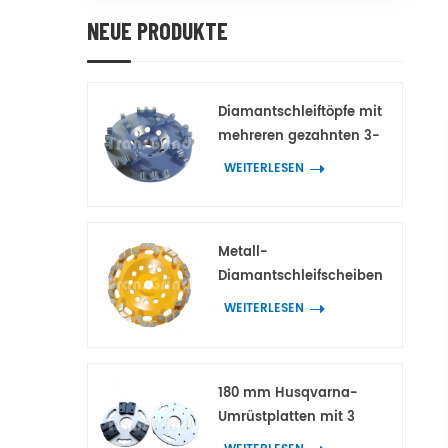
NEUE PRODUKTE
Diamantschleiftöpfe mit
mehreren gezahnten 3-
Spitzen-Doppelzahn-
WEITERLESEN
Diamantsegmenten für
Beton und Terrazzo
Metall-
Diamantschleifscheiben
mit bogenförmigen
WEITERLESEN
Block-
Diamantsegmenten für
Beton und Terrazzo
180 mm Husqvarna-
Umrüstplatten mit 3
Adaptern für HTC- und