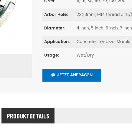
6, 16, 30, 50, 70, 100, 200
Grits:
22.23mm, M14 thread or 5/
Arbor Hole:
4 inch, 5 inch, 6 inch, 7 inch
Diameter:
Concrete, Terrazzo, Marble,
Application:
Wet/Dry
Usage:
JETZT ANFRAGEN
PRODUKTDETAILS