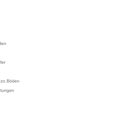
den
fer
azzo Böden
htungen