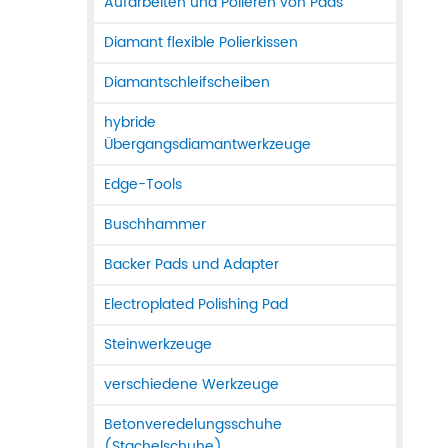
Aufarbeiten und Polieren von Pads
Diamant flexible Polierkissen
Diamantschleifscheiben
hybride
Übergangsdiamantwerkzeuge
Edge-Tools
Buschhammer
Backer Pads und Adapter
Electroplated Polishing Pad
Steinwerkzeuge
verschiedene Werkzeuge
Betonveredelungsschuhe
(Stachelschuhe)