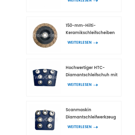
WEITERLESEN
Scanmaskin-
Diamantwerkzeuge
150-mm-Hilti-
Keramikschleifscheiben
für die
WEITERLESEN
Kantenbearbeitung von
Beton und Terrazzo
Hochwertiger HTC-
Diamantschleifschuh mit
7 Blumenringsegmenten
WEITERLESEN
Scanmaskin
Diamantschleifwerkzeug
mit 7 blütenförmigen
WEITERLESEN
Segmenten für Beton und