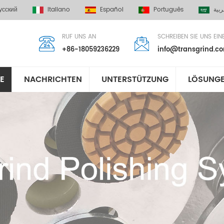
усский
Italiano
Español
Português
ربية
RUF UNS AN
SCHREIBEN SIE UNS EIN
+86-18059236229
info@transgrind.c
E
NACHRICHTEN
UNTERSTÜTZUNG
LÖSUNG