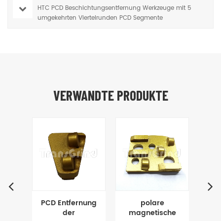
HTC PCD Beschichtungsentfernung Werkzeuge mit 5
umgekehrten Viertelrunden PCD Segmente
VERWANDTE PRODUKTE
PCD-
PCD Entfernung
polare
Sch
werkzeuge
der
magnetische
Sca