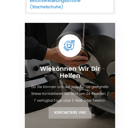
Betonveredelungsschuhe
(Stachelschuhe)
Wiekönnen Wir Dir
Helfen
Du Sie können uns auf jede für Sie geeignete
Weise kontaktieren Wir sind um 24 Stunden /
7 verfügbarTage über E-Mail oder Telefon.
KONTAKTIERE UNS