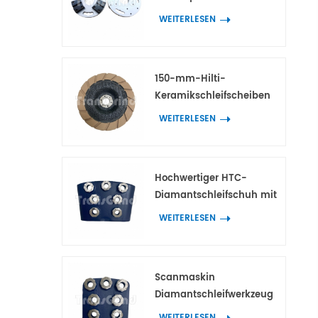
Adaptern für HTC- und
WEITERLESEN
Scanmaskin-
Diamantwerkzeuge
150-mm-Hilti-
Keramikschleifscheiben
für die
WEITERLESEN
Kantenbearbeitung von
Beton und Terrazzo
Hochwertiger HTC-
Diamantschleifschuh mit
7 Blumenringsegmenten
WEITERLESEN
Scanmaskin
Diamantschleifwerkzeug
mit 7 blütenförmigen
WEITERLESEN