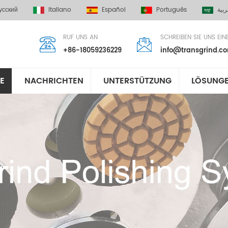
усский
Italiano
Español
Português
ربية
RUF UNS AN
SCHREIBEN SIE UNS EIN
+86-18059236229
info@transgrind.c
E
NACHRICHTEN
UNTERSTÜTZUNG
LÖSUNG