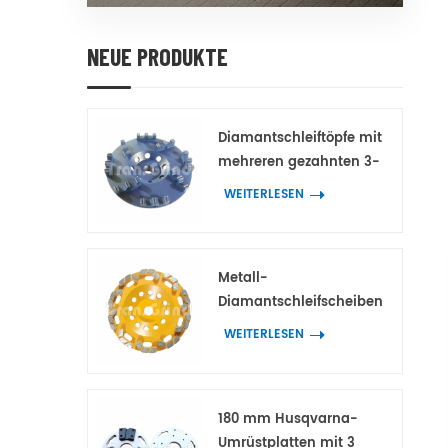
NEUE PRODUKTE
Diamantschleiftöpfe mit
mehreren gezahnten 3-
Spitzen-Doppelzahn-
WEITERLESEN
Diamantsegmenten für
Beton und Terrazzo
Metall-
Diamantschleifscheiben
mit bogenförmigen
WEITERLESEN
Block-
Diamantsegmenten für
Beton und Terrazzo
180 mm Husqvarna-
Umrüstplatten mit 3