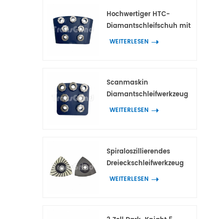
Hochwertiger HTC-
Diamantschleifschuh mit
7 Blumenringsegmenten
WEITERLESEN
Scanmaskin
Diamantschleifwerkzeug
mit 7 blütenförmigen
WEITERLESEN
Segmenten für Beton und
Terrazzo
Spiraloszillierendes
Dreieckschleifwerkzeug
mit 21
WEITERLESEN
Diamantsegmenten zum
Eckenschleifen an Beton
und Terrazzo