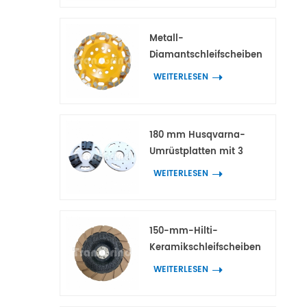
Beton und Terrazzo
Metall-
Diamantschleifscheiben
mit bogenförmigen
WEITERLESEN
Block-
Diamantsegmenten für
Beton und Terrazzo
180 mm Husqvarna-
Umrüstplatten mit 3
Adaptern für HTC- und
WEITERLESEN
Scanmaskin-
Diamantwerkzeuge
150-mm-Hilti-
Keramikschleifscheiben
für die
WEITERLESEN
Kantenbearbeitung von
Beton und Terrazzo