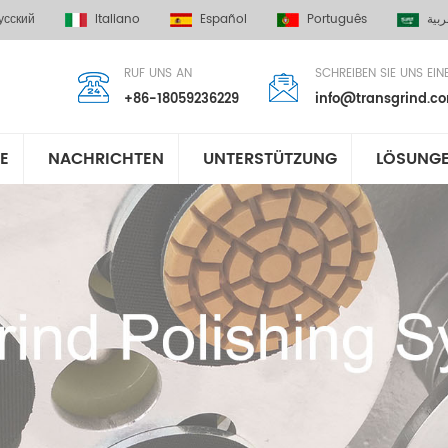
усский
Italiano
Español
Português
ربية
RUF UNS AN
SCHREIBEN SIE UNS EIN
+86-18059236229
info@transgrind.c
E
NACHRICHTEN
UNTERSTÜTZUNG
LÖSUNG