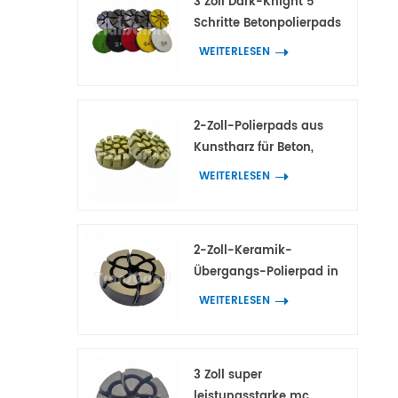
3 Zoll Dark-Knight 5
Schritte Betonpolierpads
Hybrid-Polierwerkzeug
WEITERLESEN
für Beton- und
Terrazzoböden
2-Zoll-Polierpads aus
Kunstharz für Beton,
Marmor und Granit
WEITERLESEN
2-Zoll-Keramik-
Übergangs-Polierpad in
Premium-Qualität zur
WEITERLESEN
Entfernung von
Betonkratzern
3 Zoll super
leistungsstarke mc