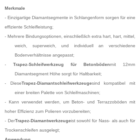
Merkmale
-
Einzigartige Diamantsegmente in Schlangenform sorgen für eine
effiziente Schleifleistung;
-
Mehrere Bindungsoptionen, einschließlich extra hart, hart, mittel,
weich, superweich,
und individuell an verschiedene
Bodenverhältnisse angepasst;
-
Trapez-Schleifwerkzeug für Betonböden
mit 12mm
Diamantsegment
Höhe sorgt für Haltbarkeit;
-
Diese
Trapez-Diamantschleifwerkzeuge
sind kompatibel mit
einer breiten Palette
von Schleifmaschinen;
-
Kann verwendet werden, um Beton- und Terrazzoböden mit
hoher Effizienz zum Polieren vorzubereiten;
-
Der
Trapez-Diamantwerkzeuge
ist sowohl für Nass- als auch für
Trockenschleifen ausgelegt;
Anwendung