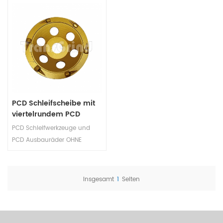
PCD Schleifscheibe mit
viertelrundem PCD
Segmente zur
PCD Schleifwerkzeuge und
Epoxidentfernung von
PCD Ausbauräder OHNE
Beschichtungen
Metallbindungsdiamantsegmente
sind so konzipiert, dass sie die
Beschichtung des
Insgesamt
1
Seiten
Betonbodens schnell
entfernen