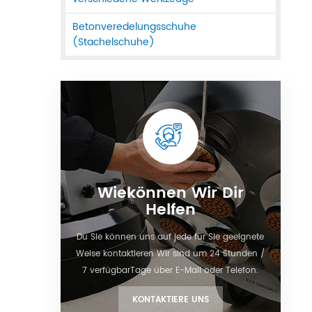
Betonveredelungsschuhe
(Stachelschuhe)
Wiekönnen Wir Dir
Helfen
Du Sie können uns auf jede für Sie geeignete
Weise kontaktieren Wir sind um 24 Stunden /
7 verfügbarTage über E-Mail oder Telefon.
KONTAKTIERE UNS