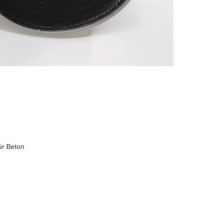
ür Beton
n