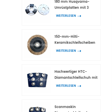
180 mm Husqvarna-
Umrüstplatten mit 3
Adaptern für HTC- und
WEITERLESEN
Scanmaskin-
Diamantwerkzeuge
150-mm-Hilti-
Keramikschleifscheiben
für die
WEITERLESEN
Kantenbearbeitung von
Beton und Terrazzo
Hochwertiger HTC-
Diamantschleifschuh mit
7 Blumenringsegmenten
WEITERLESEN
Scanmaskin