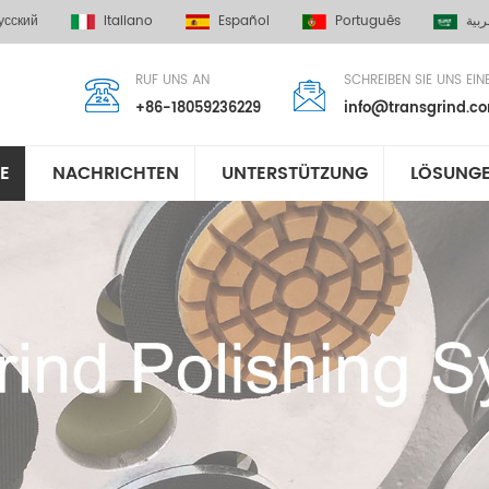
усский
Italiano
Español
Português
ربية
RUF UNS AN
SCHREIBEN SIE UNS EIN
+86-18059236229
info@transgrind.c
E
NACHRICHTEN
UNTERSTÜTZUNG
LÖSUNG