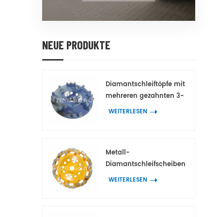
NEUE PRODUKTE
Diamantschleiftöpfe mit
mehreren gezahnten 3-
Spitzen-Doppelzahn-
WEITERLESEN
Diamantsegmenten für
Beton und Terrazzo
Metall-
Diamantschleifscheiben
mit bogenförmigen
WEITERLESEN
Block-
Diamantsegmenten für
Beton und Terrazzo