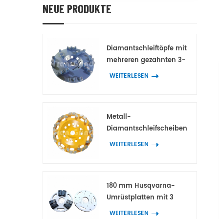
NEUE PRODUKTE
Diamantschleiftöpfe mit
mehreren gezahnten 3-
Spitzen-Doppelzahn-
WEITERLESEN
Diamantsegmenten für
Beton und Terrazzo
Metall-
Diamantschleifscheiben
mit bogenförmigen
WEITERLESEN
Block-
Diamantsegmenten für
Beton und Terrazzo
180 mm Husqvarna-
Umrüstplatten mit 3
Adaptern für HTC- und
WEITERLESEN