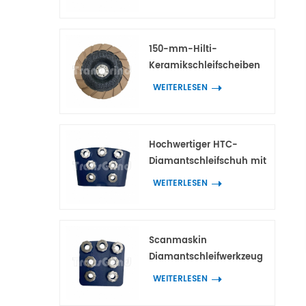
Scanmaskin-
Diamantwerkzeuge
150-mm-Hilti-
Keramikschleifscheiben
für die
WEITERLESEN
Kantenbearbeitung von
Beton und Terrazzo
Hochwertiger HTC-
Diamantschleifschuh mit
7 Blumenringsegmenten
WEITERLESEN
Scanmaskin
Diamantschleifwerkzeug
mit 7 blütenförmigen
WEITERLESEN
Segmenten für Beton und