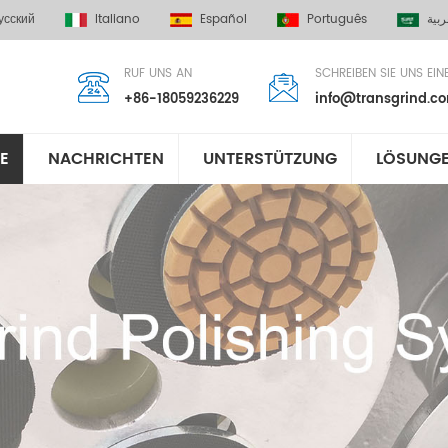
усский
Italiano
Español
Português
ربية
RUF UNS AN
SCHREIBEN SIE UNS EIN
+86-18059236229
info@transgrind.c
E
NACHRICHTEN
UNTERSTÜTZUNG
LÖSUNG