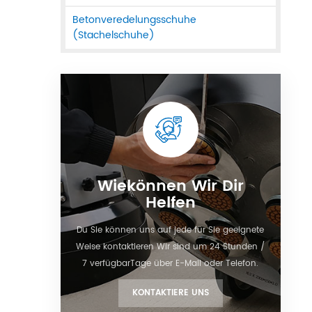
Betonveredelungsschuhe
(Stachelschuhe)
Wiekönnen Wir Dir
Helfen
Du Sie können uns auf jede für Sie geeignete
Weise kontaktieren Wir sind um 24 Stunden /
7 verfügbarTage über E-Mail oder Telefon.
KONTAKTIERE UNS