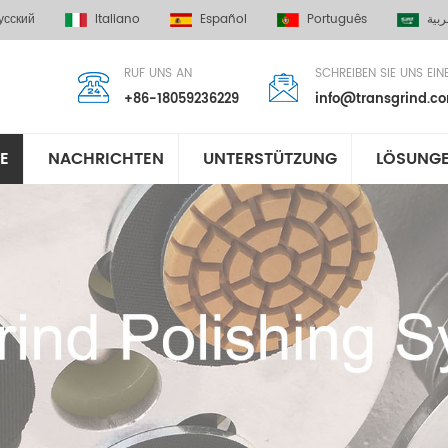
усский
Italiano
Español
Português
ربية
RUF UNS AN
SCHREIBEN SIE UNS EIN
+86-18059236229
info@transgrind.c
E
NACHRICHTEN
UNTERSTÜTZUNG
LÖSUNG