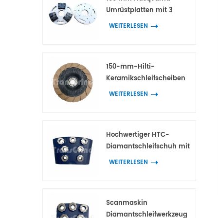
Umrüstplatten mit 3
Adaptern für HTC- und
WEITERLESEN
Scanmaskin-
Diamantwerkzeuge
150-mm-Hilti-
Keramikschleifscheiben
für die
WEITERLESEN
Kantenbearbeitung von
Beton und Terrazzo
Hochwertiger HTC-
Diamantschleifschuh mit
7 Blumenringsegmenten
WEITERLESEN
Scanmaskin
Diamantschleifwerkzeug