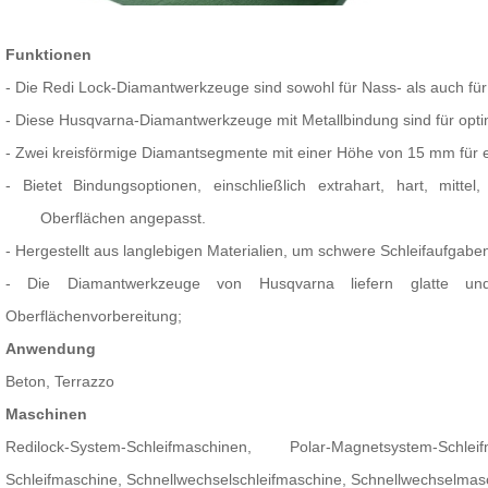
Funktionen
-
Die Redi Lock-Diamantwerkzeuge sind sowohl für Nass- als auch f
-
Diese Husqvarna-Diamantwerkzeuge mit Metallbindung sind für opt
-
Zwei kreisförmige Diamantsegmente mit einer Höhe von 15 mm für 
-
Bietet Bindungsoptionen, einschließlich extrahart, hart, mitte
Oberflächen angepasst.
-
Hergestellt aus langlebigen Materialien, um schwere Schleifaufgaben
-
Die Diamantwerkzeuge von Husqvarna liefern glatte und
Oberflächenvorbereitung;
Anwendung
Beton, Terrazzo
Maschinen
Redilock-System-Schleifmaschinen, Polar-Magnetsystem-Schl
Schleifmaschine, Schnellwechselschleifmaschine, Schnellwechselma