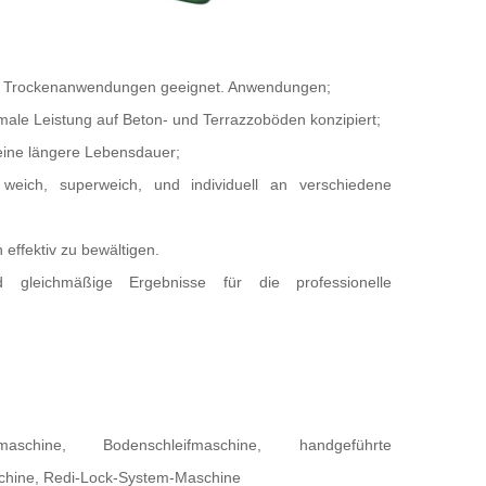
ür Trockenanwendungen geeignet.
Anwendungen;
imale
Leistung auf Beton- und Terrazzoböden konzipiert;
eine längere Lebensdauer;
l, weich, superweich,
und individuell an verschiedene
 effektiv zu bewältigen.
 gleichmäßige Ergebnisse für die professionelle
eifmaschine, Bodenschleifmaschine, handgeführte
schine, Redi-Lock-System-Maschine