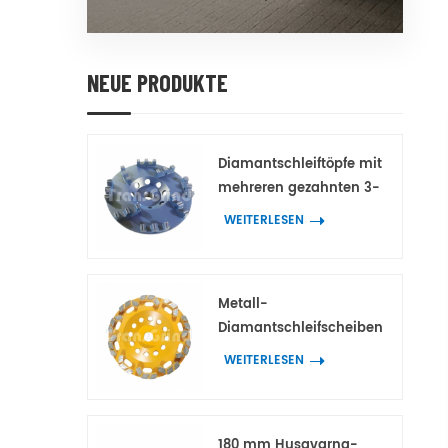
NEUE PRODUKTE
Diamantschleiftöpfe mit
mehreren gezahnten 3-
Spitzen-Doppelzahn-
WEITERLESEN
Diamantsegmenten für
Beton und Terrazzo
Metall-
Diamantschleifscheiben
mit bogenförmigen
WEITERLESEN
Block-
Diamantsegmenten für
Beton und Terrazzo
180 mm Husqvarna-