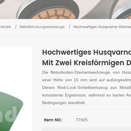
hause
/
Metallbindungswerkzeuge
/
Hochwertiges Husqvarna-Diamant
Hochwertiges Husqvarn
Mit Zwei Kreisförmigen
Die Betonboden-Diamantwerkzeuge von Husq
einer Höhe von 15 mm sind auf außergewöhnli
Dieses Redi-Lock-Schleifwerkzeug aus Metall
konsistente Ergebnisse, während es harten A
Bedingungen standhält.
TTN15
Item NO.: