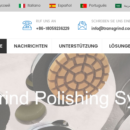
усский
Italiano
Español
Português
ربية
RUF UNS AN
SCHREIBEN SIE UNS EIN
+86-18059236229
info@transgrind.c
E
NACHRICHTEN
UNTERSTÜTZUNG
LÖSUNG