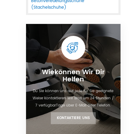
Betonveredelungsschuhe
(Stachelschuhe)
Wiekönnen Wir Dir
Helfen
Du Sie können uns auf jede für Sie geeignete
Weise kontaktieren Wir sind um 24 Stunden /
7 verfügbarTage über E-Mail oder Telefon.
KONTAKTIERE UNS