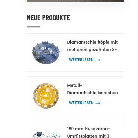
NEUE PRODUKTE
Diamantschleiftöpfe mit
mehreren gezahnten 3-
Spitzen-Doppelzahn-
WEITERLESEN
Diamantsegmenten für
Beton und Terrazzo
Metall-
Diamantschleifscheiben
mit bogenförmigen
WEITERLESEN
Block-
Diamantsegmenten für
Beton und Terrazzo
180 mm Husqvarna-
Umrüstplatten mit 3