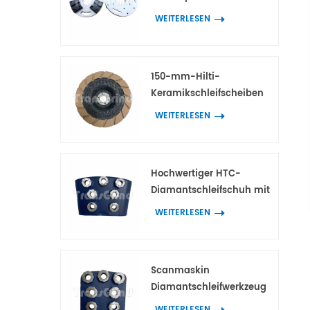
Adaptern für HTC- und
WEITERLESEN
Scanmaskin-
Diamantwerkzeuge
150-mm-Hilti-
Keramikschleifscheiben
für die
WEITERLESEN
Kantenbearbeitung von
Beton und Terrazzo
Hochwertiger HTC-
Diamantschleifschuh mit
7 Blumenringsegmenten
WEITERLESEN
Scanmaskin
Diamantschleifwerkzeug
mit 7 blütenförmigen
WEITERLESEN