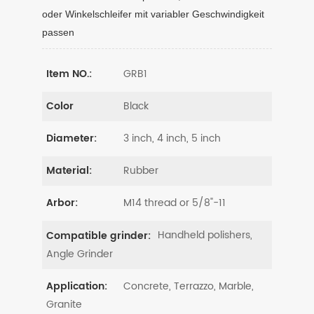
oder Winkelschleifer mit variabler Geschwindigkeit
passen
GRB1
Item NO.:
Black
Color
3 inch, 4 inch, 5 inch
Diameter:
Rubber
Material:
M14 thread or 5/8"-11
Arbor:
Handheld polishers,
Compatible grinder:
Angle Grinder
Concrete, Terrazzo, Marble,
Application:
Granite