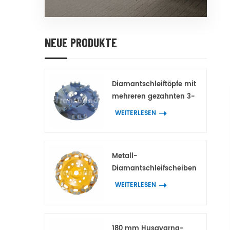
NEUE PRODUKTE
Diamantschleiftöpfe mit
mehreren gezahnten 3-
Spitzen-Doppelzahn-
WEITERLESEN
Diamantsegmenten für
Beton und Terrazzo
Metall-
Diamantschleifscheiben
mit bogenförmigen
WEITERLESEN
Block-
Diamantsegmenten für
Beton und Terrazzo
180 mm Husqvarna-