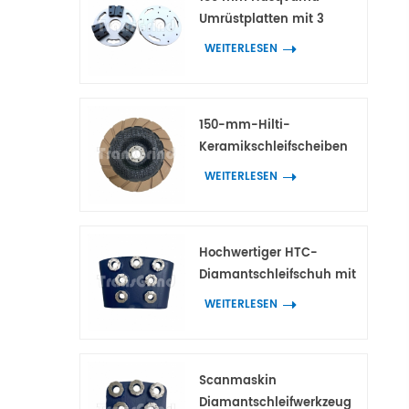
Umrüstplatten mit 3
Adaptern für HTC- und
WEITERLESEN
Scanmaskin-
Diamantwerkzeuge
150-mm-Hilti-
Keramikschleifscheiben
für die
WEITERLESEN
Kantenbearbeitung von
Beton und Terrazzo
Hochwertiger HTC-
Diamantschleifschuh mit
7 Blumenringsegmenten
WEITERLESEN
Scanmaskin
Diamantschleifwerkzeug