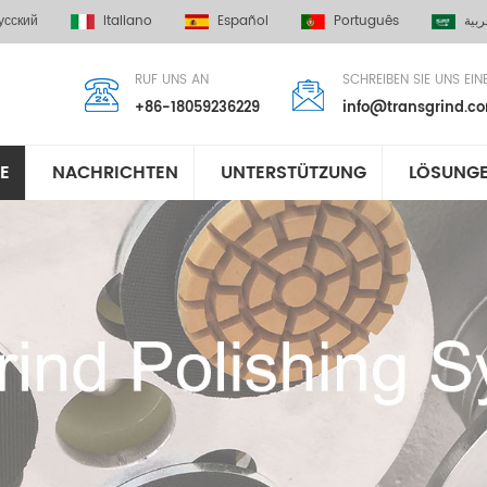
усский
Italiano
Español
Português
ربية
RUF UNS AN
SCHREIBEN SIE UNS EIN
+86-18059236229
info@transgrind.c
E
NACHRICHTEN
UNTERSTÜTZUNG
LÖSUNG