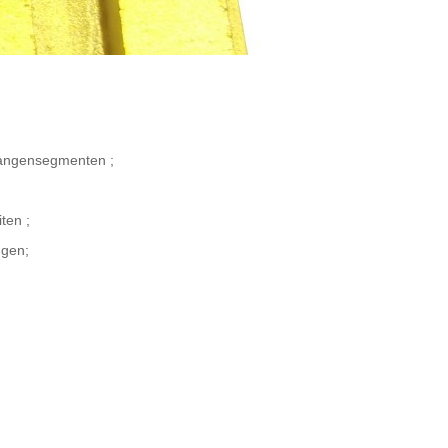
stangensegmenten
;
iten
;
ngen;