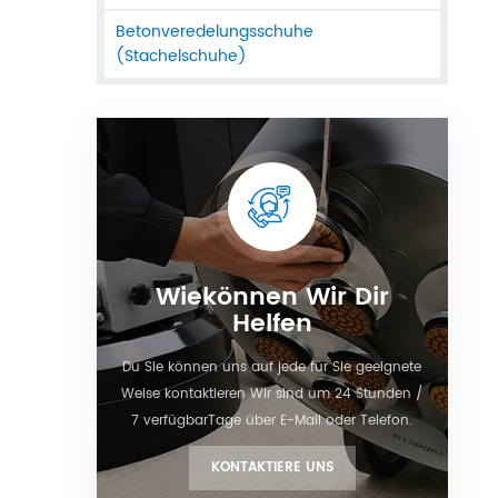
Betonveredelungsschuhe
(Stachelschuhe)
Wiekönnen Wir Dir
Helfen
Du Sie können uns auf jede für Sie geeignete
Weise kontaktieren Wir sind um 24 Stunden /
7 verfügbarTage über E-Mail oder Telefon.
KONTAKTIERE UNS