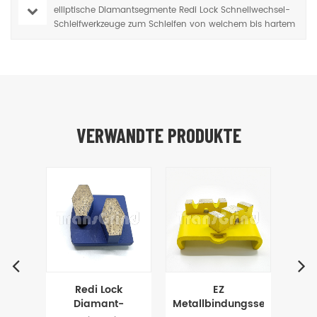
elliptische Diamantsegmente Redi Lock Schnellwechsel-
Schleifwerkzeuge zum Schleifen von weichem bis hartem
Betonboden verriegeln
VERWANDTE PRODUKTE
sel-
Redi Lock
EZ
Sch
zeuge
Diamant-
Metallbindungssegmentwe
Sch