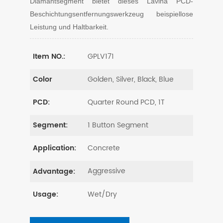
Diamantsegment bietet dieses Lavina PCD-
Beschichtungsentfernungswerkzeug beispiellose
Leistung und Haltbarkeit.
GPLV171
Item NO.:
Golden, Silver, Black, Blue
Color
Quarter Round PCD, 1T
PCD:
1 Button Segment
Segment:
Concrete
Application:
Aggressive
Advantage:
Wet/Dry
Usage: